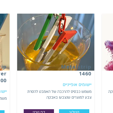
rip
Metalstrip
yer
1460
100
יישומים אופייניים
יישו
קה
משמש כבסיס להרכבה של האמבט להסרת
צבע למוצרים שנצבעו באבקה
משמש
קטלוג
דף טכני